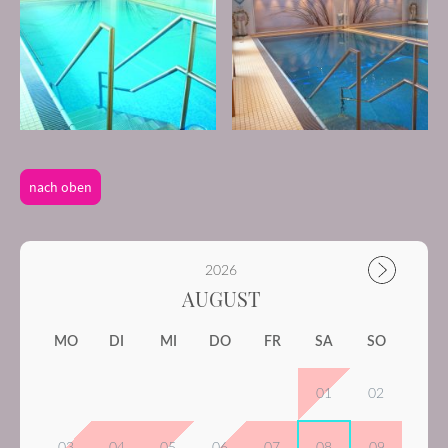
nach oben
2026
AUGUST
MO
DI
MI
DO
FR
SA
SO
01
02
03
04
05
06
07
08
09