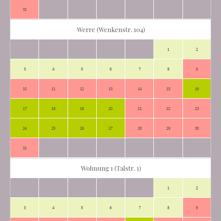
31
Werre (Wenkenstr. 104)
1
2
3
4
5
6
7
8
9
10
11
12
13
14
15
16
17
18
19
20
21
22
23
24
25
26
27
28
29
30
31
Wohnung 1 (Talstr. 1)
1
2
3
4
5
6
7
8
9