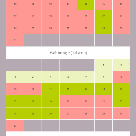
10
11
12
13
14
15
16
17
18
19
20
21
22
23
24
25
26
27
28
29
30
31
Wohnung 2 (Talstr. 1)
1
2
3
4
5
6
7
8
9
10
11
12
13
14
15
16
17
18
19
20
21
22
23
24
25
26
27
28
29
30
31