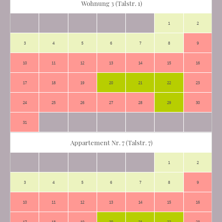
Wohnung 3 (Talstr. 1)
1
2
3
4
5
6
7
8
9
10
11
12
13
14
15
16
17
18
19
20
21
22
23
24
25
26
27
28
29
30
31
Appartement Nr. 7 (Talstr. 7)
1
2
3
4
5
6
7
8
9
10
11
12
13
14
15
16
17
18
19
20
21
22
23